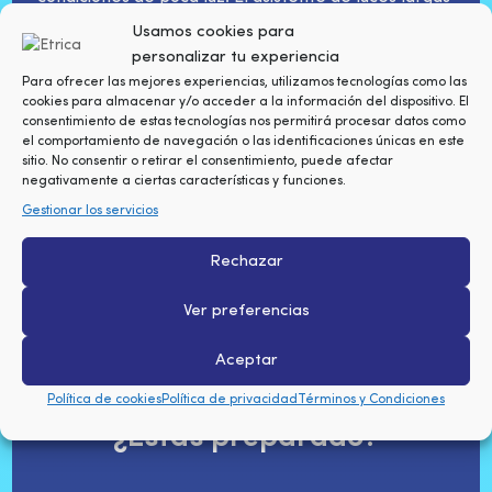
(HBA) cambia automáticamente entre luces largas
Usamos cookies para
y cortas en función del tráfico, evitando deslumbrar
personalizar tu experiencia
a otros conductores.
Para ofrecer las mejores experiencias, utilizamos tecnologías como las
cookies para almacenar y/o acceder a la información del dispositivo. El
consentimiento de estas tecnologías nos permitirá procesar datos como
TRANQUILIDAD PARA TODA LA FAMILIA
el comportamiento de navegación o las identificaciones únicas en este
El Hyundai Tucson PHEV no solo se preocupa por la
sitio. No consentir o retirar el consentimiento, puede afectar
negativamente a ciertas características y funciones.
seguridad del conductor, sino también por la de
Gestionar los servicios
todos los ocupantes. El sistema de alerta de
ocupante trasero (ROA) te avisa si has dejado a
Rechazar
alguien o algo en los asientos traseros al salir del
vehículo.
Ver preferencias
Aceptar
SOMOS ESPECIALISTAS EN INSTALACIÓN DE
CARGADORES PARA COCHE ELÉCTRICO
Política de cookies
Política de privacidad
Términos y Condiciones
¿Estás preparado?