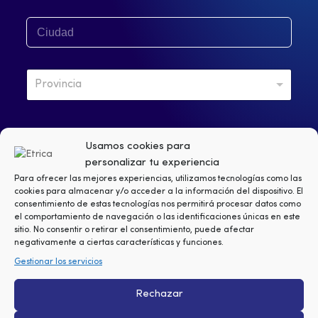
E
É
L
C
F
E
I
O
C
U
N
T
D
O
R
P
A
*
Ó
Provincia
R
D
N
O
*
I
V
C
I
O
N
Usamos cookies para
*
L
He leído y acepto los
y la
términos y condiciones
política
C
.
E
de privacidad
personalizar tu experiencia
I
G
Para ofrecer las mejores experiencias, utilizamos tecnologías como las
A
A
cookies para almacenar y/o acceder a la información del dispositivo. El
S
Mantenedme informado sobre los productos, servicios,
*
L
consentimiento de estas tecnologías nos permitirá procesar datos como
ofertas y promociones de Etrica.
U
*
el comportamiento de navegación o las identificaciones únicas en este
S
sitio. No consentir o retirar el consentimiento, puede afectar
C
negativamente a ciertas características y funciones.
ENVIAR
R
I
Gestionar los servicios
P
C
Rechazar
I
Ó