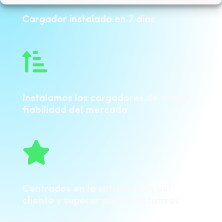
Cargador instalado en 7 días

Instalamos los cargadores de mayor
fiabilidad del mercado

Centrados en la satisfacción del
cliente y superar sus expectativas