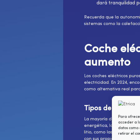
dará tranquilidad p
Recuerda que la autonomía 
sistemas como la calefacci
Coche eléc
aumento
Los coches eléctricos puro
electricidad. En 2024, en
como alternativa real par
Tipos de batería
Para ofrece
La mayoría de los coches el
acceder a la
energética, larga vida úti
datos como e
litio, como las NMC (níque
retirar el c
con sus propias ventajas y