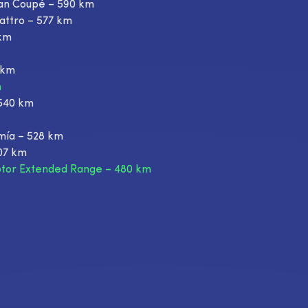
an Coupé – 590 km
attro – 577 km
 km
 km
m
 540 km
mía – 528 km
07 km
otor Extended Range – 480 km