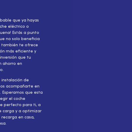
robable que ya hayas
che eléctrico o
buena! Estás a punto
ue no solo beneficia
e también te ofrece
ón más eficiente y
nversión que tu
n ahorro en
o.
 instalación de
mos acompañarte en
n. Esperamos que esta
egir el coche
e perfecto para ti, a
 carga y a optimizar
e recarga en casa,
esa.