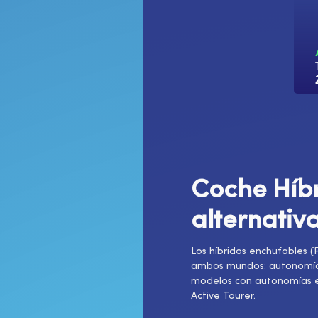
Coche
Híb
alternativ
Los híbridos enchufables 
ambos mundos: autonomía p
modelos con autonomías e
Active Tourer.