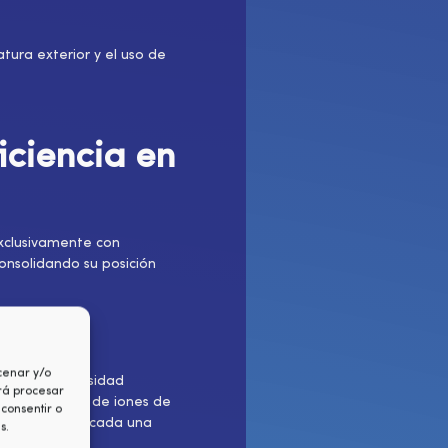
tura exterior y el uso de
iciencia en
exclusivamente con
onsolidando su posición
cenar y/o
 a su alta densidad
irá procesar
e las baterías de iones de
consentir o
ferrofosfato), cada una
s.