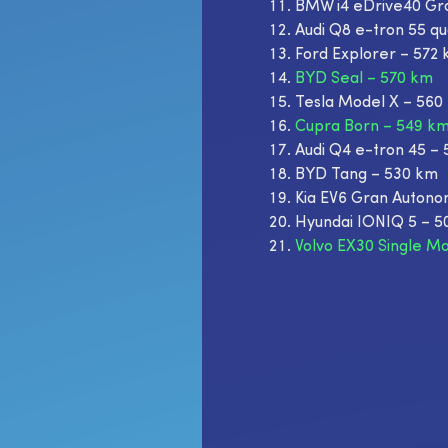
BMW i4 eDrive40 Gr
Audi Q8 e-tron 55 qu
Ford Explorer – 572
BYD Seal – 570 km
Tesla Model X – 560
Cupra Born – 549 k
Audi Q4 e-tron 45 –
BYD Tang – 530 km
Kia EV6 Gran Autono
Hyundai IONIQ 5 – 5
Volvo EX30 Single M