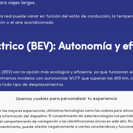
ara viajes largos.
real puede variar en función del estilo de conducción, la tempera
ón o el aire acondicionado.
trico (BEV): Autonomía y ef
s (BEV) son la opción más ecológica y eficiente, ya que funcionan 
contramos modelos con autonomías WLTP que superan los 400 km, c
a todo tipo de desplazamientos.
Usamos cookies para personalizar tu experiencia
s en BEV
r las mejores experiencias, utilizamos tecnologías como las cookies para alma
éctricos actuales utilizan baterías de iones de litio (Li-ion) debido
 información del dispositivo. El consentimiento de estas tecnologías nos permit
l y capacidad de carga rápida. Existen diferentes químicas dentro d
l comportamiento de navegación o las identificaciones únicas en este sitio. No 
l-manganeso-cobalto), NCA (níquel-cobalto-aluminio) y LFP (litio-
onsentimiento, puede afectar negativamente a ciertas características y funcione
 desventajas en términos de rendimiento, coste y durabilidad.