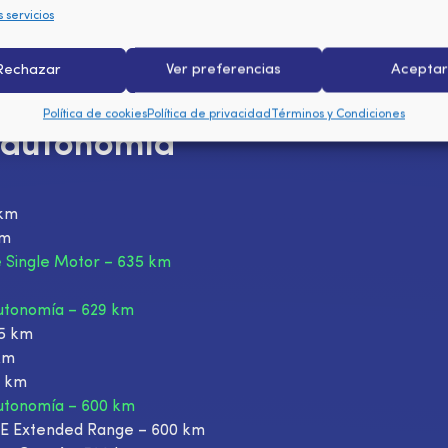
s servicios
Rechazar
Ver preferencias
Acepta
25 – Top 20 de coches 100%
Política de cookies
Política de privacidad
Términos y Condiciones
 autonomía
 km
km
e Single Motor – 635 km
utonomía – 629 km
25 km
km
4 km
utonomía – 600 km
E Extended Range – 600 km